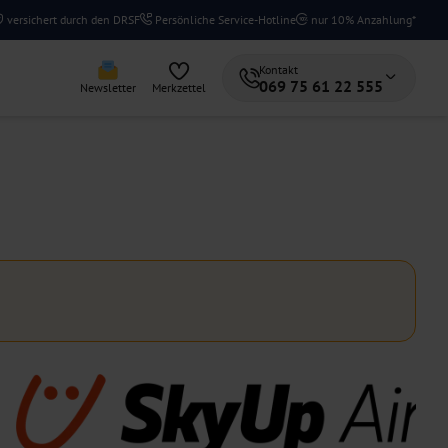
versichert durch den DRSF
Persönliche Service-Hotline
nur 10% Anzahlung*
Kontakt
069 75 61 22 555
Newsletter
Merkzettel