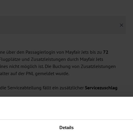
e über den Passagierlogin von Mayfair Jets bis zu
72
Flugplätze und Zusatzleistungen durch Mayfair Jets
ines nicht möglich ist. Die Buchung von Zusatzleistungen
talter auf der PNL gemeldet wurde.
ie Serviceabteilung fällt ein zusätzlicher
Servicezuschlag
Details