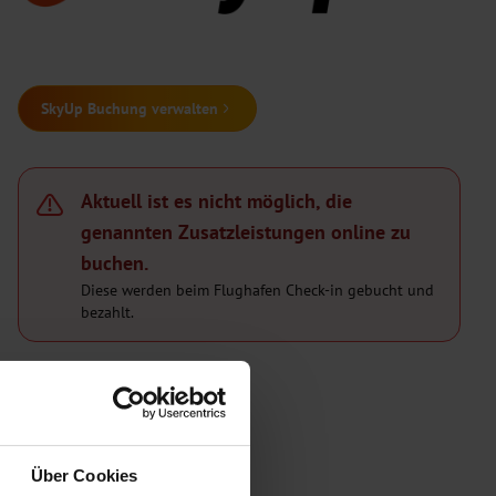
SkyUp Buchung verwalten
Aktuell ist es nicht möglich, die
genannten Zusatzleistungen online zu
buchen.
Diese werden beim Flughafen Check-in gebucht und
bezahlt.
Über Cookies