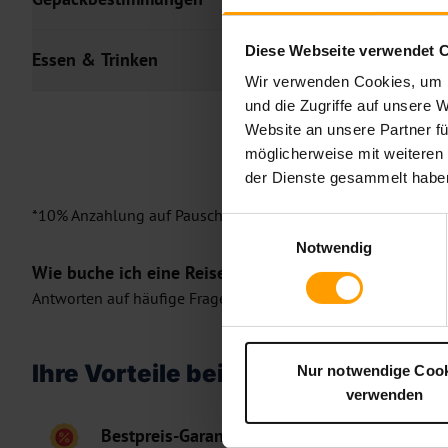
Diese Webseite verwendet 
Essen & Trinken
Wir verwenden Cookies, um I
und die Zugriffe auf unsere 
Website an unsere Partner fü
möglicherweise mit weiteren
der Dienste gesammelt habe
*10% Anzahlung auf Pauschalreisen nach Ägypten (ausgeno
Einwilligungsauswahl
Notwendig
Wie buche ich eine Reise auf ETI.de?
Antworten auf häufige Fragen finden Sie in unserem
FAQ-Ber
Ihre Vorteile bei ETI
Nur notwendige Coo
verwenden
Bestpreis-Garantie