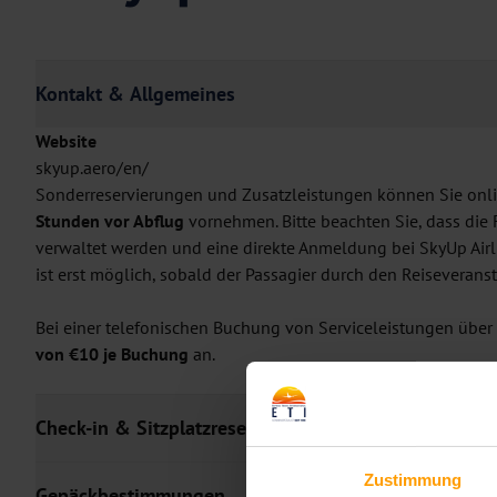
Kontakt & Allgemeines
Website
skyup.aero/en/
Sonderreservierungen und Zusatzleistungen können Sie onlin
Stunden vor Abflug
vornehmen. Bitte beachten Sie, dass die 
verwaltet werden und eine direkte Anmeldung bei SkyUp Airl
ist erst möglich, sobald der Passagier durch den Reiseverans
Bei einer telefonischen Buchung von Serviceleistungen über d
von €10 je Buchung
an.
Check-in & Sitzplatzreservierung
Zustimmung
Gepäckbestimmungen