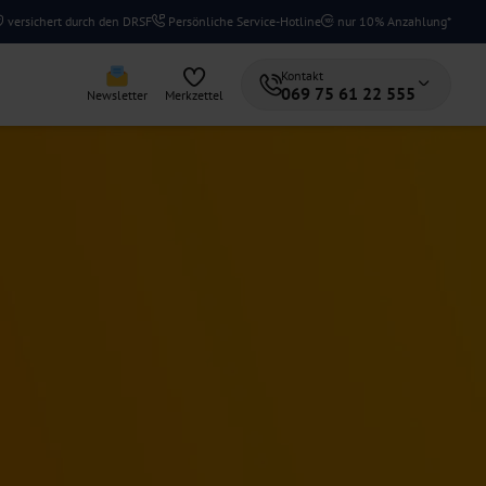
versichert durch den DRSF
Persönliche Service-Hotline
nur 10% Anzahlung*
Kontakt
069 75 61 22 555
Newsletter
Merkzettel