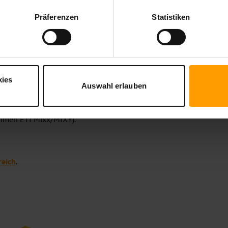
ie sich damit einverstanden, ab sofort den ausgewählten ETI News
Präferenzen
Statistiken
Bitte bestätigen Sie den Erhalt der Mail und die Teilnahme an u
 kann.
kies
Auswahl erlauben
mmen ETI Mixx/MIXY).
eich
.