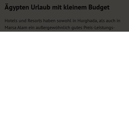
Ägypten Urlaub mit kleinem Budget
Hotels und Resorts haben sowohl in Hurghada, als auch in
Marsa Alam ein außergewöhnlich gutes Preis-Leistungs-
Verhältnis. So sind große Poollandschaften so gut wie in
jeder Unterkunft zu finden, sodass Sie auch zu günstigen
Preisen einen perfekten Ägypten Urlaub mit herrlichem
Ambiente erleben können.
Freizeitaktivitäten wie Quadtouren oder Safaris sind in
Hurghada durchschnittlich etwas günstiger als in Marsa
Alam.
Von den Aktivitäten abgesehen sind die Preise in
Restaurants, Bars und für Lebensmittel allgemein um einiges
günstiger als in Deutschland. Ein gutes Essen zu zweit
bekommt man in einem Restaurant sowohl in Hurghada als
auch in Marsa Alam bereits ab 15 Euro.