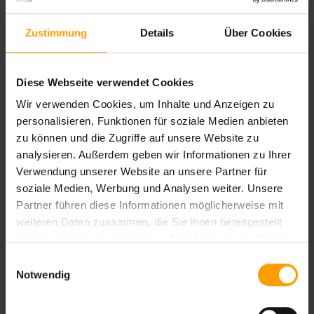
Surfsimulator „Flow Rider“ stehen den Badegästen zur
Verfügung und erfreuen sich besonderer Beliebtheit.
Zustimmung
Details
Über Cookies
Haben Sie eine Frage?
Diese Webseite verwendet Cookies
Kontaktieren Sie uns per Mail an:
pressestelle@eti.de
Wir verwenden Cookies, um Inhalte und Anzeigen zu
personalisieren, Funktionen für soziale Medien anbieten
zu können und die Zugriffe auf unsere Website zu
analysieren. Außerdem geben wir Informationen zu Ihrer
Verwendung unserer Website an unsere Partner für
soziale Medien, Werbung und Analysen weiter. Unsere
*10% Anzahlung auf Pauschalreisen nach Ägypten
Partner führen diese Informationen möglicherweise mit
(ausgenommen ETI Mixx/MIXY).
weiteren Daten zusammen, die Sie ihnen bereitgestellt
haben oder die sie im Rahmen Ihrer Nutzung der Dienste
Wie buche ich eine Reise auf ETI.de?
gesammelt haben.
Einwilligungsauswahl
Notwendig
Antworten auf häufige Fragen finden Sie in unserem
FAQ-
Bereich
.