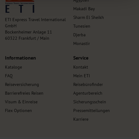
Ägypten
Makadi Bay
Sharm El Sheikh
ETI Express Travel International
GmbH
Tunesien
Bockenheimer Anlage 11
Djerba
60322 Frankfurt / Main
Monastir
Informationen
Service
Kataloge
Kontakt
FAQ
Mein ETI
Reiseversicherung
Reisebürofinder
Barrierefreies Reisen
Agenturbereich
Visum & Einreise
Sicherungsschein
Flex Optionen
Pressemitteilungen
Karriere