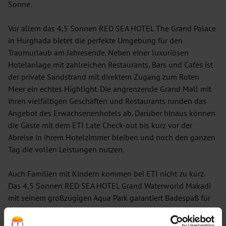
Sonne.
Vor allem das 4,5 Sonnen RED SEA HOTEL The Grand Palace
in Hurghada bietet die perfekte Umgebung für den
Traumurlaub am Jahresende. Neben einer luxuriösen
Hotelanlage mit zahlreichen Restaurants, Bars und Cafés ist
der private Sandstrand mit direktem Zugang zum Roten
Meer ein echtes Highlight. Die angrenzende Grand Mall mit
ihren vielfältigen Geschäften und Restaurants runden das
Angebot des Erwachsenenhotels ab. Darüber hinaus können
die Gäste mit dem ETI Late Check-out bis kurz vor der
Abreise in ihrem Hotelzimmer bleiben und noch den ganzen
Tag die vollen Leistungen nutzen.
Auch Familien mit Kindern kommen bei ETI nicht zu kurz.
Das 4,5 Sonnen RED SEA HOTEL Grand Waterworld Makadi
mit seinem großzügigen Aqua Park garantiert Badespaß für
Groß und Klein. Die riesige Poollandschaft mit
verschiedenen Rutschen, Wellenbad, Wasserfällen und dem