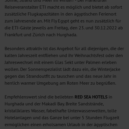
Sonne, Strand und Meer im Winter? - Der Frankfurter
Reiseveranstalter ETI macht es möglich und bietet ab sofort
zusätzliche Flugkapazitäten in den ägyptischen Ferienort
zum Jahresende an. Mit Fly Egypt geht es nun zusätzlich für
die ETI-Gäste jeweils am Freitag, den 23. und 30.12.2022 ab
Frankfurt und Zürich nach Hurghada.
Besonders attraktiv ist das Angebot für all diejenigen, die der
kalten Jahreszeit entfliehen und ihr Weihnachtsfest oder den
Jahreswechsel mit einem Glas Sekt unter Palmen erleben
wollen. Der Sonnenspezialist lädt dazu ein, die Winterjacke
gegen das Strandoutfit zu tauschen und das neue Jahr in
herrlich warmer Umgebung am Roten Meer zu begrüßen.
Empfehlenswert sind die beliebten
RED SEA HOTELS
in
Hurghada und der Makadi Bay. Breite Sandstrände,
kristallklares Wasser, fabelhafte Unterwasserwelten, tolle
Hotelanlagen und das Ganze bei unter 5 Stunden Flugzeit
ermöglichen einen erholsamen Urlaub in der ägyptischen