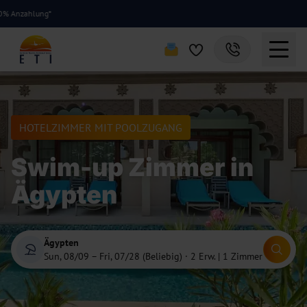
lung*
HOTELZIMMER MIT POOLZUGANG
Swim-up Zimmer in
Ägypten
Ägypten
Sun, 08/09 – Fri, 07/28 (Beliebig)
·
2 Erw. | 1 Zimmer