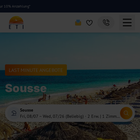
% Anzahlung*
LAST MINUTE ANGEBOTE
Sousse
Sousse
Fri, 08/07 – Wed, 07/26 (Beliebig)
·
2 Erw. | 1 Zimmer