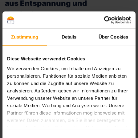
aus Entspannung und
Entdeckung
Schaffen Sie für sich und Ihre Liebsten unvergessliche
Erinnerungen bei einem Last Minute Urlaub in Sousse. Der
Zustimmung
Details
Über Cookies
moderne Badeort zählt zu den beliebtesten Urlaubsregionen
in Tunesien und ist daher bestens für einen Last Minute
Urlaub gerüstet. Hier locken nicht nur feine Sandstrände und
Diese Webseite verwendet Cookies
komfortable Hotels, sondern auch zahlreiche kulturelle
Wir verwenden Cookies, um Inhalte und Anzeigen zu
Highlights, die es zu entdecken gilt. Nur wenige Minuten
personalisieren, Funktionen für soziale Medien anbieten
vom Stadtzentrum entfernt liegt Port El Kantaoui, ein
zu können und die Zugriffe auf unsere Website zu
komplettes Ferienzentrum mit Yachthafen und Infrastruktur
analysieren. Außerdem geben wir Informationen zu Ihrer
im andalusischen Stil. Buchen Sie jetzt Ihren Last Minute
Verwendung unserer Website an unsere Partner für
Urlaub in Sousse und erleben Sie eine unvergessliche Reise
soziale Medien, Werbung und Analysen weiter. Unsere
in das Land der 1000 Köstlichkeiten.
Partner führen diese Informationen möglicherweise mit
weiteren Daten zusammen, die Sie ihnen bereitgestellt
Die schönsten Aktivitäten und Ausflüge in
haben oder die sie im Rahmen Ihrer Nutzung der Dienste
Sousse
gesammelt haben.
Einwilligungsauswahl