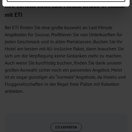
Ihre Vorteile eines Last Minute Urlaub in Sousse
mit ETI
Bei ETI finden Sie eine große Auswahl an Last Minute
Angeboten für Sousse. Profitieren Sie von Unterkünften für
jeden Geschmack und in allen Preisklassen. Buchen Sie Ihr
Hotel am besten mit All-inclusive Paket, dann brauchen Sie
sich um die Verpflegung keine Gedanken mehr zu machen.
Auch wenn Sie kurzfristig buchen, finden Sie dank unserer
großen Auswahl sicher noch ein passendes Angebot. Meist
ist es sogar günstiger als “normale” Angebote, da Hotels und
Fluggesellschaften in der Regel freie Plätze mit Rabatten
anbieten.
ETI EXPERTEN