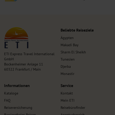
Beliebte Reiseziele
Ägypten
Makadi Bay
Sharm El Sheikh
ETI Express Travel International
GmbH
Tunesien
Bockenheimer Anlage 11
Djerba
60322 Frankfurt / Main
Monastir
Informationen
Service
Kataloge
Kontakt
FAQ
Mein ETI
Reiseversicherung
Reisebürofinder
Barrierefreies Reisen
Agenturbereich