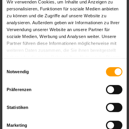
—
Wir verwenden Cookies, um Inhalte und Anzeigen zu
/
6
—
Bewertungen
personalisieren, Funktionen für soziale Medien anbieten
zu können und die Zugriffe auf unsere Website zu
analysieren. Außerdem geben wir Informationen zu Ihrer
Verwendung unserer Website an unsere Partner für
soziale Medien, Werbung und Analysen weiter. Unsere
Partner führen diese Informationen möglicherweise mit
Bewertungen werden geladen ...
weiteren Daten zusammen, die Sie ihnen bereitgestellt
haben oder die sie im Rahmen Ihrer Nutzung der Dienste
gesammelt haben.
Einwilligungsauswahl
Notwendig
Präferenzen
Ihnen gefällt diese Unterkunft?
Alle Preise, verfügbaren Zimmerkategorien und
Statistiken
Flugoptionen auf einen Blick – vergleichen Sie direkt und
finden Sie Ihr perfektes Angebot für Ihren Aufenthalt.
Marketing
Detaillierte Informationen zu Konditionen und Extras sind