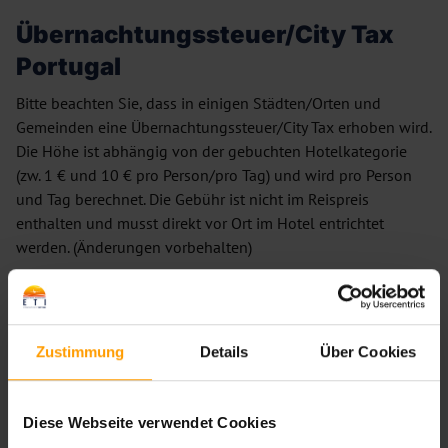
Übernachtungssteuer/City Tax
Portugal
Bitte beachten Sie, dass in einigen Städten/Orten und
Gemeinden eine Übernachtungssteuer/City Tax erhoben wird.
Die Höhe ist abhängig von der gebuchten Hotelkategorie
(zw. 1 € und 10 € pro Person/pro Tag) und wird pro Person
und Tag berechnet. Die Gebühr ist nicht im Reispreis
enthalten und musst direkt vor Ort im Hotel entrichtet
werden. (Änderungen vorbehalten)
Weitere Hinweise
Zustimmung
Details
Über Cookies
Bewertungen
Diese Webseite verwendet Cookies