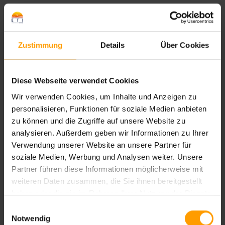
Halbpension
Frühstück und Abendessen in Buffetform.
Zustimmung
Details
Über Cookies
Diese Webseite verwendet Cookies
Weitere Hinweise
Wir verwenden Cookies, um Inhalte und Anzeigen zu
personalisieren, Funktionen für soziale Medien anbieten
zu können und die Zugriffe auf unsere Website zu
Hinweise
analysieren. Außerdem geben wir Informationen zu Ihrer
Verwendung unserer Website an unsere Partner für
soziale Medien, Werbung und Analysen weiter. Unsere
Bewertungen
Partner führen diese Informationen möglicherweise mit
weiteren Daten zusammen, die Sie ihnen bereitgestellt
—
/
6
—
Bewertungen
haben oder die sie im Rahmen Ihrer Nutzung der Dienste
gesammelt haben.
Einwilligungsauswahl
Notwendig