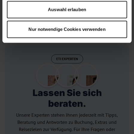
Persönliche Service-Hotline
Auswahl erlauben
Nur 10% Anzahlung
versichert durch den DSRF
Nur notwendige Cookies verwenden
ETI EXPERTEN
Lassen Sie sich
beraten.
Unsere Experten stehen Ihnen jederzeit mit Tipps,
Beratung und Antworten zu Buchung, Extras und
Reisezielen zur Verfügung. Für Ihre Fragen oder