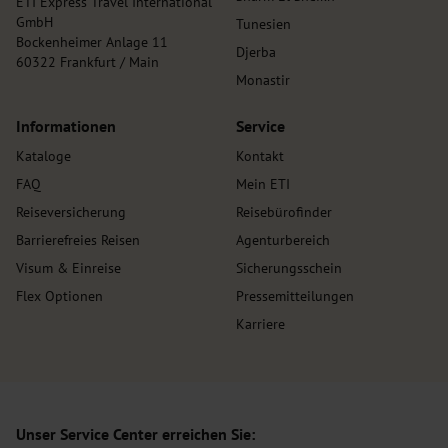
ETI Express Travel International
GmbH
Tunesien
Bockenheimer Anlage 11
Djerba
60322 Frankfurt / Main
Monastir
Informationen
Service
Kataloge
Kontakt
FAQ
Mein ETI
Reiseversicherung
Reisebürofinder
Barrierefreies Reisen
Agenturbereich
Visum & Einreise
Sicherungsschein
Flex Optionen
Pressemitteilungen
Karriere
Unser Service Center erreichen Sie: