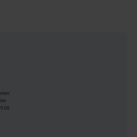
orten
der
19.00