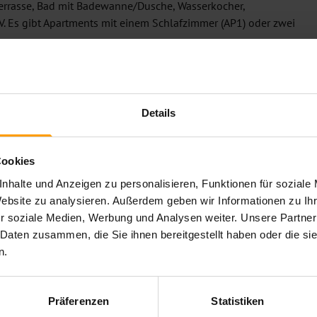
Terrasse, Bad mit Badewanne/Dusche, Wasserkocher,
V. Es gibt Apartments mit einem Schlafzimmer (AP1) oder zwei
Details
 Sie in wenigen Minuten zu Fuß. Das „El Greco Museum“ ist
Cookies
nhalte und Anzeigen zu personalisieren, Funktionen für soziale
Website zu analysieren. Außerdem geben wir Informationen zu I
r soziale Medien, Werbung und Analysen weiter. Unsere Partner
 Daten zusammen, die Sie ihnen bereitgestellt haben oder die s
n.
Präferenzen
Statistiken