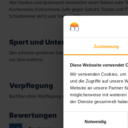
Alle Studios und Apartments beinhalten einen Balkon oder 
Küchenzeile, Kühlschrank, Safe gegen Gebühr, Toaster und T
Schlafzimmer (AP2) und Studios (ST).
Sport und Unterhaltung
Zustimmung
Den schönen goldenen Sandstrand von Agia Pelagia erreichen
nur 6km entfernt.
Diese Webseite verwendet 
Wir verwenden Cookies, um I
und die Zugriffe auf unsere 
Verpflegung
Website an unsere Partner fü
möglicherweise mit weiteren
Buchbar ohne Verpflegung oder mit Frühstück.
der Dienste gesammelt habe
Bewertungen
Einwilligungsauswahl
Notwendig
—
/
6