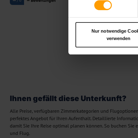
—
Bewertungen
Nur notwendige Coo
verwenden
Bewertungen we
Ihnen gefällt diese Unterkunft?
Alle Preise, verfügbaren Zimmerkategorien und Flugoptionen a
perfektes Angebot für Ihren Aufenthalt. Detaillierte Informat
damit Sie Ihre Reise optimal planen können. So buchen Sie 
und Flug.