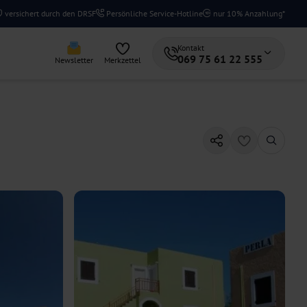
versichert durch den DRSF
Persönliche Service-Hotline
nur 10% Anzahlung*
Kontakt
069 75 61 22 555
Newsletter
Merkzettel