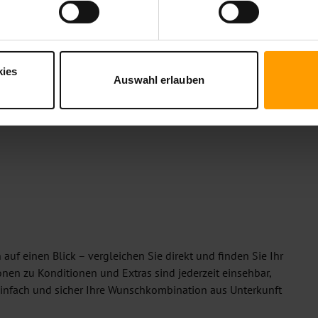
kies
Auswahl erlauben
rden geladen ...
uf einen Blick – vergleichen Sie direkt und finden Sie Ihr
ionen zu Konditionen und Extras sind jederzeit einsehbar,
einfach und sicher Ihre Wunschkombination aus Unterkunft