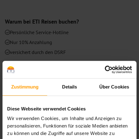
Warum bei
ETI
Reisen buchen?
Persönliche Service-Hotline
Nur 10% Anzahlung
versichert durch den DSRF
ETI EXPERTEN
Zustimmung
Details
Über Cookies
Diese Webseite verwendet Cookies
Lassen Sie sich
Wir verwenden Cookies, um Inhalte und Anzeigen zu
personalisieren, Funktionen für soziale Medien anbieten
beraten.
zu können und die Zugriffe auf unsere Website zu