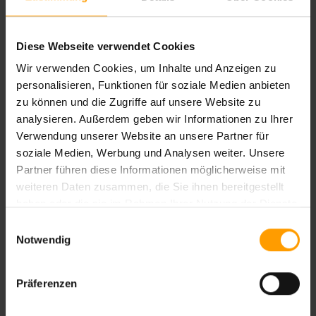
Ihnen gefällt diese Unterkunft?
Diese Webseite verwendet Cookies
Wir verwenden Cookies, um Inhalte und Anzeigen zu
Alle Preise, verfügbaren Zimmerkategorien und
personalisieren, Funktionen für soziale Medien anbieten
Flugoptionen auf einen Blick – vergleichen Sie direkt und
zu können und die Zugriffe auf unsere Website zu
finden Sie Ihr perfektes Angebot für Ihren Aufenthalt.
analysieren. Außerdem geben wir Informationen zu Ihrer
Detaillierte Informationen zu Konditionen und Extras sind
Verwendung unserer Website an unsere Partner für
jederzeit einsehbar, damit Sie Ihre Reise optimal planen
soziale Medien, Werbung und Analysen weiter. Unsere
können. So buchen Sie einfach und sicher Ihre
Partner führen diese Informationen möglicherweise mit
Wunschkombination aus Unterkunft und Flug.
weiteren Daten zusammen, die Sie ihnen bereitgestellt
haben oder die sie im Rahmen Ihrer Nutzung der Dienste
Angebote ab
gesammelt haben.
Einwilligungsauswahl
Notwendig
Warum bei
ETI
Reisen buchen?
Präferenzen
Persönliche Service-Hotline