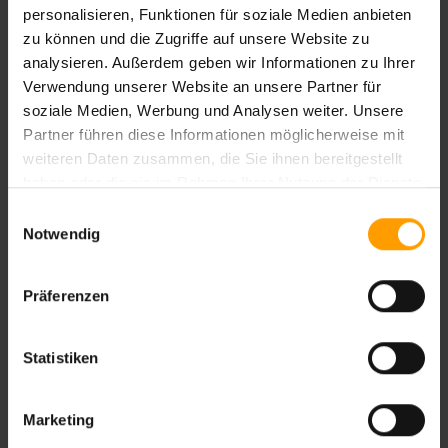
personalisieren, Funktionen für soziale Medien anbieten
zu können und die Zugriffe auf unsere Website zu
analysieren. Außerdem geben wir Informationen zu Ihrer
Verwendung unserer Website an unsere Partner für
soziale Medien, Werbung und Analysen weiter. Unsere
Partner führen diese Informationen möglicherweise mit
Bewertungen werden geladen ...
weiteren Daten zusammen, die Sie ihnen bereitgestellt
haben oder die sie im Rahmen Ihrer Nutzung der Dienste
gesammelt haben.
Einwilligungsauswahl
Notwendig
Ihnen gefällt diese Unterkunft?
Präferenzen
Alle Preise, verfügbaren Zimmerkategorien und
Statistiken
Flugoptionen auf einen Blick – vergleichen Sie direkt und
finden Sie Ihr perfektes Angebot für Ihren Aufenthalt.
Detaillierte Informationen zu Konditionen und Extras sind
Marketing
jederzeit einsehbar, damit Sie Ihre Reise optimal planen