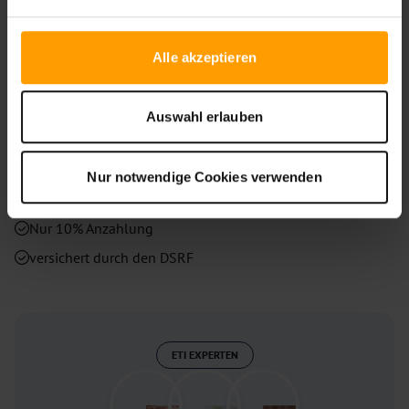
können. So buchen Sie einfach und sicher Ihre
Wunschkombination aus Unterkunft und Flug.
Alle akzeptieren
Angebote ab
Auswahl erlauben
Warum bei
ETI
Reisen buchen?
Nur notwendige Cookies verwenden
Persönliche Service-Hotline
Nur 10% Anzahlung
versichert durch den DSRF
ETI EXPERTEN