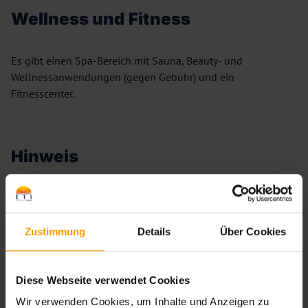
Wellness und Fitness
Es gibt einen Spa-Bereich mit Sauna, Beauty- und
Wellnessanwendungen (gegen Gebühr) und ein
Fitnesscenter.
Hinweis
Adult-only-Hotel für Erwachsene und junge Erwachsene ab
16 Jahren.
Zustimmung
Details
Über Cookies
Bewertungen
Diese Webseite verwendet Cookies
—
/
6
—
Bewertungen
Wir verwenden Cookies, um Inhalte und Anzeigen zu