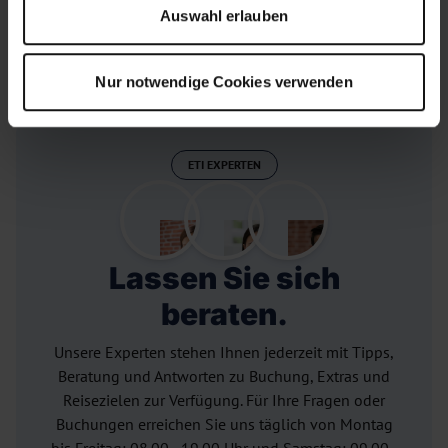
Auswahl erlauben
Nur 10% Anzahlung
versichert durch den DSRF
Nur notwendige Cookies verwenden
ETI EXPERTEN
Lassen Sie sich
beraten.
Unsere Experten stehen Ihnen jederzeit mit Tipps,
Beratung und Antworten zu Buchung, Extras und
Reisezielen zur Verfügung. Für Ihre Fragen oder
Buchungen erreichen Sie uns täglich von Montag
bis Freitag: 08.00 - 19.00 Uhr und Samstag: 09.00 -