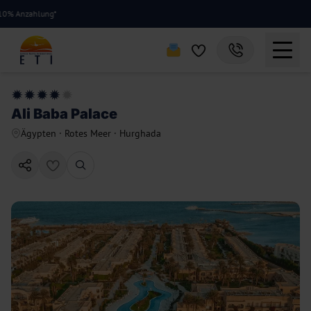
hlung*
Ali Baba Palace
Ägypten
·
Rotes Meer
·
Hurghada