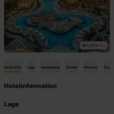
Alle Bilder (
11
)
Hotel Infos
Lage
Ausstattung
Zimmer
Hinweise
Zusatz
Hotelinformation
Lage