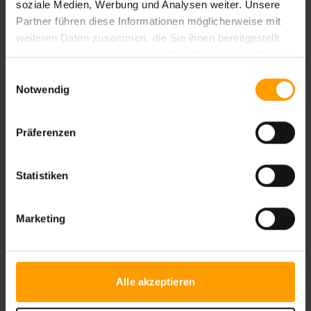
soziale Medien, Werbung und Analysen weiter. Unsere
Partner führen diese Informationen möglicherweise mit
weiteren Daten zusammen, die Sie ihnen bereitgestellt
5 Tage (10 Tauchgänge) inkl. Equipment, inkl. Transfer
haben oder die sie im Rahmen Ihrer Nutzung der Dienste
Hurghada/ Sahl Hasheesh
gesammelt haben.
Einwilligungsauswahl
€224
p.P. ab
Notwendig
Präferenzen
Statistiken
Marketing
Alle akzeptieren