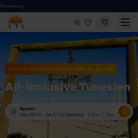
lung*
BUCHEN SIE IHREN RUNDUM-SORGLOS-URLAUB
All-inclusive Tunesien
Ägypten
Mon, 08/10 – Sat, 07/29 (Beliebig)
·
2 Erw. | 1 Zimmer