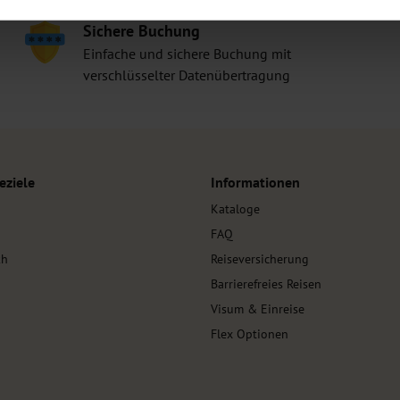
Sichere Buchung
Einfache und sichere Buchung mit
verschlüsselter Datenübertragung
eziele
Informationen
Kataloge
FAQ
kh
Reiseversicherung
Barrierefreies Reisen
Visum & Einreise
Flex Optionen