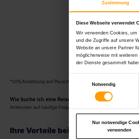
Zustimmung
Diese Webseite verwendet 
Wir verwenden Cookies, um I
und die Zugriffe auf unsere 
Website an unsere Partner fü
möglicherweise mit weiteren
der Dienste gesammelt habe
Einwilligungsauswahl
*10% Anzahlung auf Pauschalreisen nach Ägypten (ausgeno
Notwendig
Wie buche ich eine Reise auf ETI.de?
Antworten auf häufige Fragen finden Sie in unserem
FAQ-Ber
Nur notwendige Coo
Ihre Vorteile bei ETI
verwenden