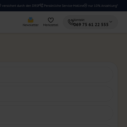
versichert durch den DRSF
Persönliche Service-Hotline
nur 10% Anzahlung*
Kontakt
069 75 61 22 555
Newsletter
Merkzettel