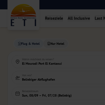
Reiseziele
All Inclusive
Last 
Flug & Hotel
Nur Hotel
Wohin möchtest du reisen?
El Mouradi Port El Kantaoui
Von wo?
Beliebiger Abflughafen
Reisezeitraum
Sun, 08/09 – Fri, 07/28 (Beliebig)