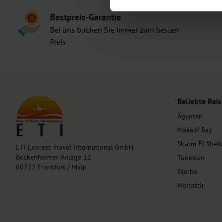
Bestpreis-Garantie
Bei uns buchen Sie immer zum besten
Preis
Beliebte Reis
Ägypten
Makadi Bay
Sharm El Shei
ETI Express Travel International GmbH
Bockenheimer Anlage 11
Tunesien
60322 Frankfurt / Main
Djerba
Monastir