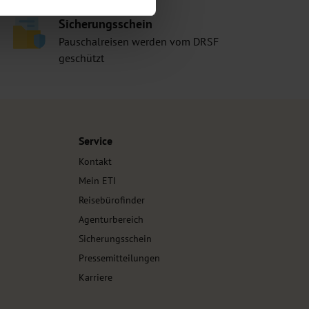
Sicherungsschein
Pauschalreisen werden vom DRSF
geschützt
Service
Kontakt
Mein ETI
Reisebürofinder
Agenturbereich
Sicherungsschein
Pressemitteilungen
Karriere