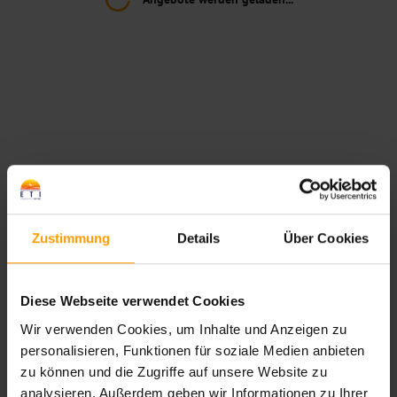
Zustimmung
Details
Über Cookies
*10% Anzahlung auf Pauschalreisen nach Ägypten
(ausgenommen ETI Mixx/MIXY).
Diese Webseite verwendet Cookies
Wie buche ich eine Reise auf ETI.de?
Wir verwenden Cookies, um Inhalte und Anzeigen zu
Antworten auf häufige Fragen finden Sie in unserem
FAQ-
personalisieren, Funktionen für soziale Medien anbieten
Bereich
.
zu können und die Zugriffe auf unsere Website zu
analysieren. Außerdem geben wir Informationen zu Ihrer