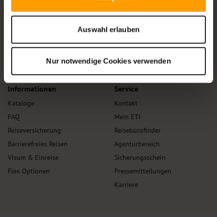
Makadi Bay
Sharm El Sheikh
ETI Express Travel International
Auswahl erlauben
GmbH
Tunesien
Bockenheimer Anlage 11
Djerba
60322 Frankfurt / Main
Nur notwendige Cookies verwenden
Monastir
Informationen
Service
Kataloge
Kontakt
FAQ
Mein ETI
Reiseversicherung
Reisebürofinder
Barrierefreies Reisen
Agenturbereich
Visum & Einreise
Sicherungsschein
Flex Optionen
Pressemitteilungen
Karriere