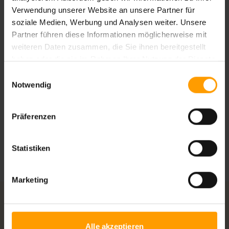
Verwendung unserer Website an unsere Partner für
Ihre Vorteile bei ETI
soziale Medien, Werbung und Analysen weiter. Unsere
Partner führen diese Informationen möglicherweise mit
weiteren Daten zusammen, die Sie ihnen bereitgestellt
Bestpreis-Garantie
haben oder die sie im Rahmen Ihrer Nutzung der Dienste
Bei uns buchen Sie immer zum besten Preis
gesammelt haben.
Einwilligungsauswahl
Notwendig
Sichere Buchung
Einfache und sichere Buchung mit
verschlüsselter Datenübertragung
Präferenzen
Sicherungsschein
Pauschalreisen werden vom DRSF geschützt
Statistiken
Marketing
Beliebte Reiseziele
Alle akzeptieren
Ägypten